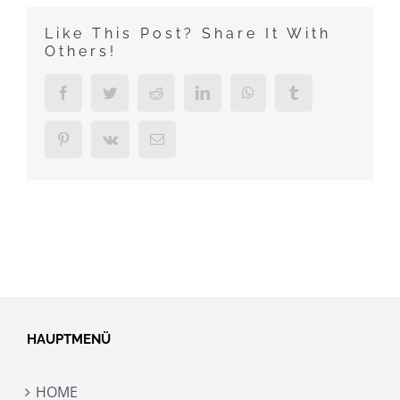
Like This Post? Share It With
Others!
Facebook
Twitter
Reddit
LinkedIn
WhatsApp
Tumblr
Pinterest
Vk
E-
Mail
HAUPTMENÜ
HOME