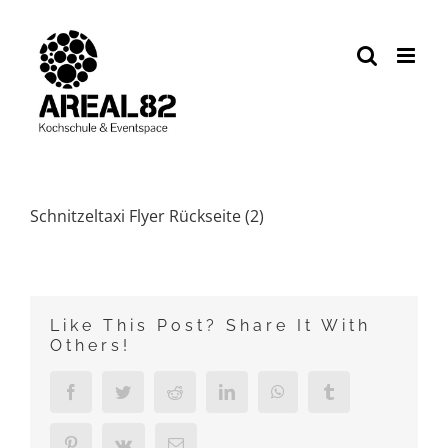
Zum
Inhalt
springen
Schnitzeltaxi Flyer Rückseite (2)
Like This Post? Share It With
Others!
Facebook
Twitter
Reddit
LinkedIn
WhatsApp
Tumblr
Pinterest
Vk
E-